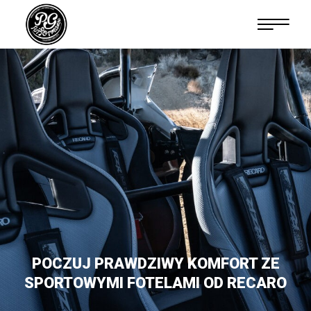
TUNING SAMOCHODÓW LUKSUSOWYCH
Wyjątkowy samochód zasługuje na niebanalne traktowanie.
Zobacz na własne oczy, co możemy dla Ciebie zrobić.
Wizualny tuning, pakiety mocy, pakiety aerodynamiczne, układy dolotowe…
i znacznie więcej czeka na Ciebie w salonie PG Performance.
Miejscu wypełnionym pasją.