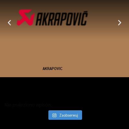
KW SUSPENSIONS
Nie znaleziono wpisów.
Zaobserwuj