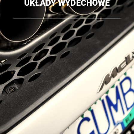
UKŁADY WYDECHOWE