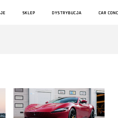
CJE
SKLEP
DYSTRYBUCJA
CAR CONC
BRIXTON FORGED™
FOTELE RECARO
CONCAVER
MAXTON – PAKIETY
WIZUALNE
CSF – SYSTEMY
CHŁODZENIA
ADRO
EVENTURI