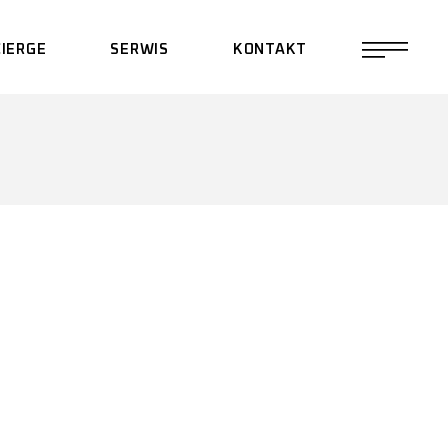
IERGE
SERWIS
KONTAKT
KONSERWACJA
POLITYKA
PODWOZIA
PRYWATNOŚCI
PROGRAM PARTNERSKI