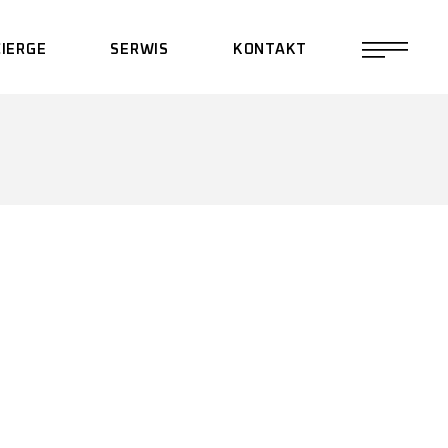
IERGE
SERWIS
KONTAKT
KONSERWACJA
POLITYKA
PODWOZIA
PRYWATNOŚCI
PROGRAM PARTNERSKI