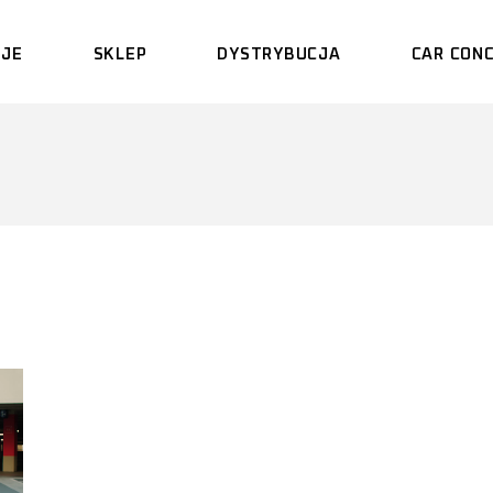
CJE
SKLEP
DYSTRYBUCJA
CAR CONC
BRIXTON FORGED™
FOTELE RECARO
CONCAVER
MAXTON – PAKIETY
WIZUALNE
CSF – SYSTEMY
CHŁODZENIA
ADRO
EVENTURI