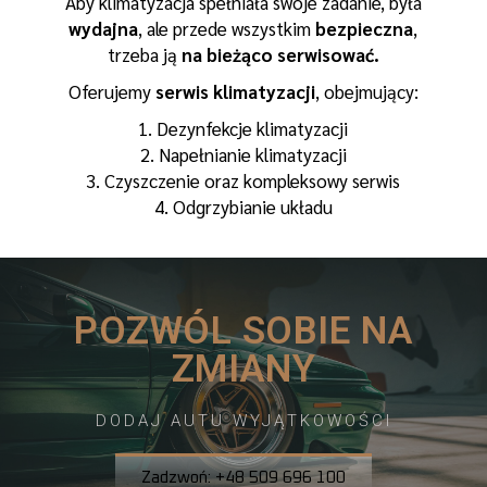
Aby klimatyzacja spełniała swoje zadanie, była
wydajna
, ale przede wszystkim
bezpieczna
,
trzeba ją
na bieżąco serwisować.
Oferujemy
serwis klimatyzacji
, obejmujący:
Dezynfekcje klimatyzacji
Napełnianie klimatyzacji
Czyszczenie oraz kompleksowy serwis
Odgrzybianie układu
POZWÓL SOBIE NA
ZMIANY
DODAJ AUTU WYJĄTKOWOŚCI
Zadzwoń: +48 509 696 100