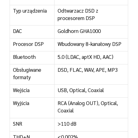
Typ urządzenia
Odtwarzacz DSD z
procesorem DSP
DAC
Goldhorn GHA1000
Procesor DSP
Wbudowany 8-kanałowy DSP
Bluetooth
5.0 (LDAC, aptX HD, AAC)
Obsługiwane
DSD, FLAC, WAV, APE, MP3
formaty
Wejścia
USB, Optical, Coaxial
Wyjścia
RCA (Analog OUT), Optical,
Coaxial
SNR
>110 dB
THD+N
<0.002%